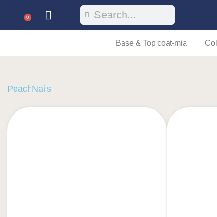
0
Base & Top coat-mia
Col
PeachNails