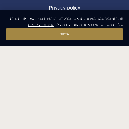
Privacy policy
אתר זה משתמש במידע בהתאם למדיניות הפרטיות כדי לשפר את החוויה
BLOG
שלך. המשך שימוש באתר מהווה הסכמה ל-
מדיניות הפרטיות
אישור
Map
Base & Top coat-mia
Color Base-mia
Special Liquids-mia
Color Gel Polish-mia
Mia Bella
Mia Bella
build and designed by
MoreVision
. all rights reserved
© 2024
.