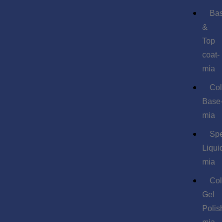
Ba
&
Top
coat-
mia
Col
Base
mia
Spe
Liqui
mia
Col
Gel
Polis