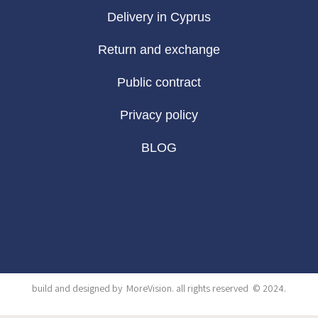
Delivery in Cyprus
Return and exchange
Public contract
Privacy policy
BLOG
build and designed by
MoreVision
. all rights reserved
© 2024
.