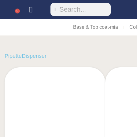
0
Base & Top coat-mia
Col
PipetteDispenser