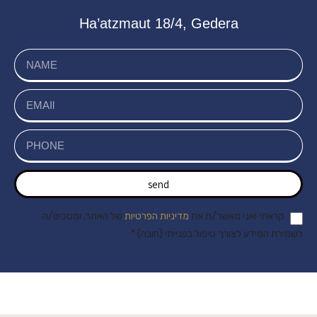
Ha’atzmaut 18/4, Gedera
send
קראתי ואני מאשר/ת את
מדיניות הפרטיות
של האתר, ומסכים/ה
לשמירת המידע לצורך טיפול בפנייתי (חובה) *