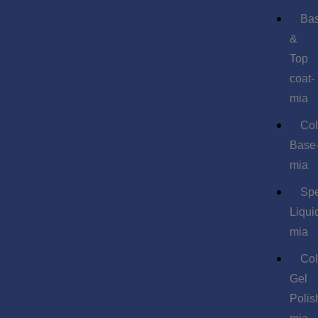
Ba
&
Top
coat-
mia
Col
Base
mia
Spe
Liqui
mia
Col
Gel
Polis