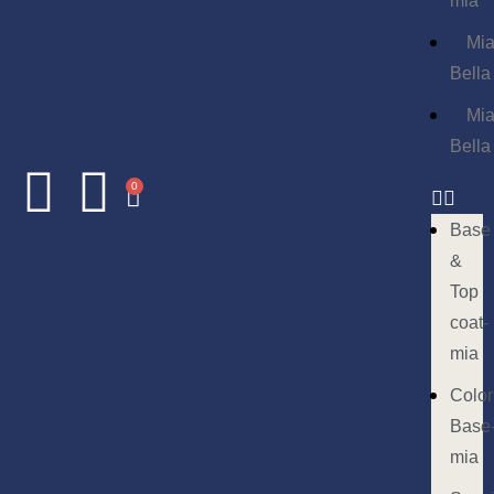
mia
Mi
Bella
Mi
Bella
0
Base
&
Top
coat-
mia
Color
Base
mia