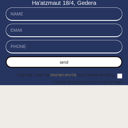
Ha’atzmaut 18/4, Gedera
send
קראתי ואני מאשר/ת את
מדיניות הפרטיות
של האתר, ומסכים/ה
לשמירת המידע לצורך טיפול בפנייתי (חובה) *
Customer Service
About Us
Delivery in Cyprus