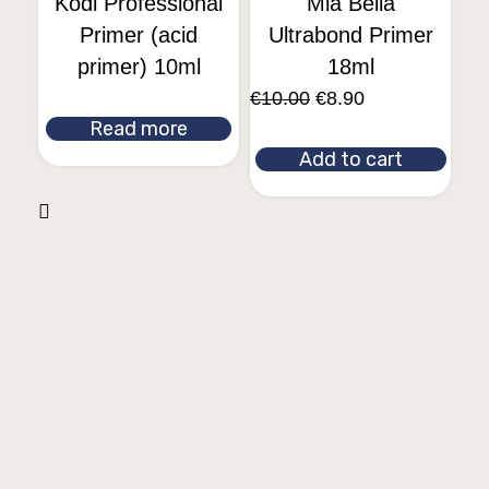
Kodi Professional
Mia Bella
Primer (acid
Ultrabond Primer
primer) 10ml
18ml
€
10.00
€
8.90
Read more
Add to cart