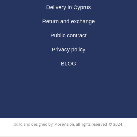
Delivery in Cyprus
Return and exchange
Public contract
Privacy policy
BLOG
build and designed by
MoreVision
. all rights reserved
© 2024
.