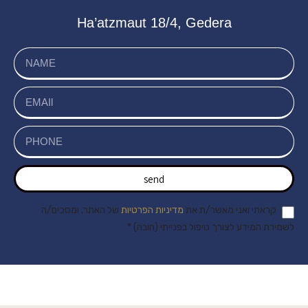
Ha’atzmaut 18/4, Gedera
send
קראתי ואני מאשר/ת את
מדיניות הפרטיות
של האתר, ומסכים/ה
לשמירת המידע לצורך טיפול בפנייתי (חובה) *