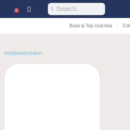
0
Base & Top coat-mia
Col
MiaBellaInSalon