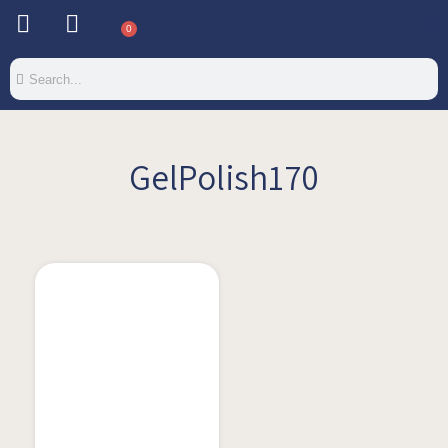
0
GelPolish170