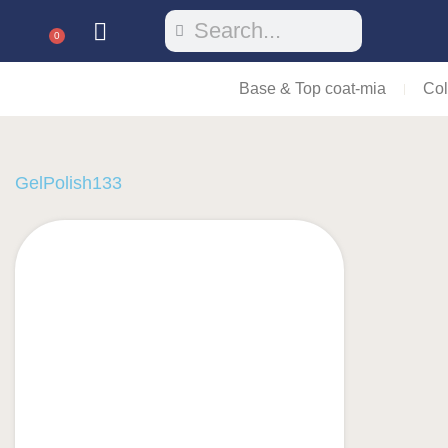
0
Base & Top coat-mia
Col
GelPolish133