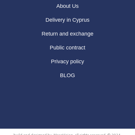
About Us
Delivery in Cyprus
Return and exchange
Public contract
Privacy policy
BLOG
build and designed by
MoreVision
. all rights reserved
© 2024
.