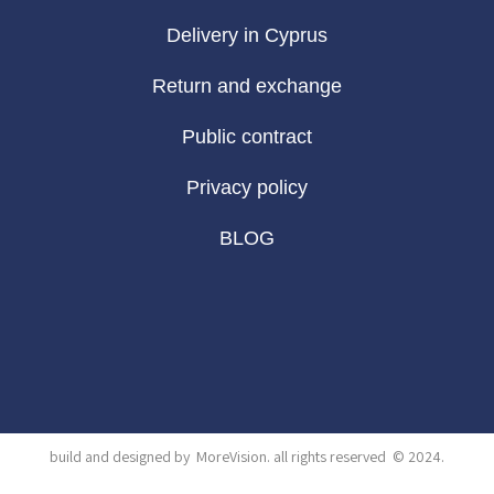
Delivery in Cyprus
Return and exchange
Public contract
Privacy policy
BLOG
build and designed by
MoreVision
. all rights reserved
© 2024
.