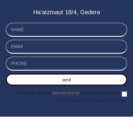
Ha’atzmaut 18/4, Gedera
send
קראתי ואני מאשר/ת את
מדיניות הפרטיות
של האתר, ומסכים/ה
לשמירת המידע לצורך טיפול בפנייתי (חובה) *