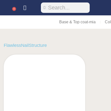
0
Base & Top coat-mia
Col
FlawlessNailStructure