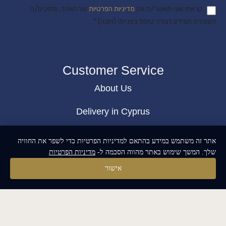
קראתי ואני מאשר/ת את
מדיניות הפרטיות
של האתר, ומסכים/ה
לשמירת המידע לצורך טיפול בפנייתי (חובה) *
Customer Service
About Us
Delivery in Cyprus
Return and exchange
אתר זה משתמש במידע בהתאם למדיניות הפרטיות כדי לשפר את החוויה
שלך. המשך שימוש באתר מהווה הסכמה ל-
מדיניות הפרטיות
Public contract
אישור
Privacy policy
BLOG