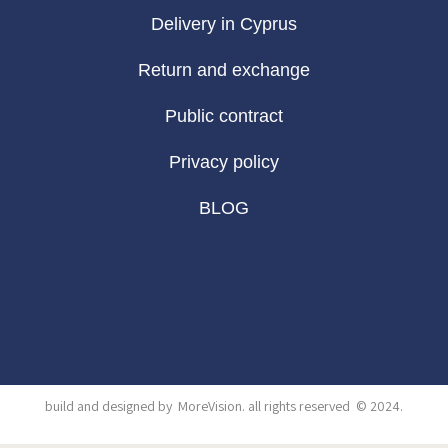
Delivery in Cyprus
Return and exchange
Public contract
Privacy policy
BLOG
build and designed by
MoreVision
. all rights reserved
© 2024
.