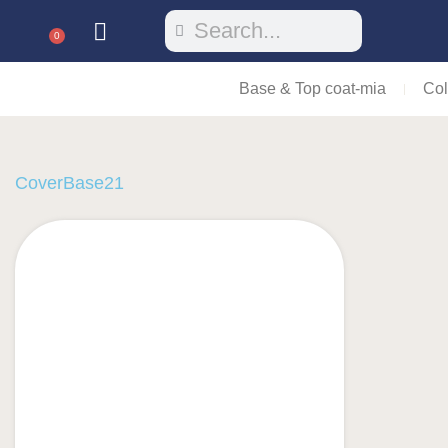
0
Base & Top coat-mia
Col
CoverBase21