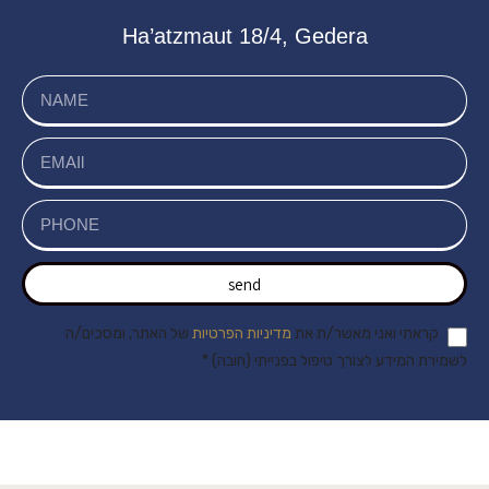
Ha’atzmaut 18/4, Gedera
send
קראתי ואני מאשר/ת את
מדיניות הפרטיות
של האתר, ומסכים/ה
לשמירת המידע לצורך טיפול בפנייתי (חובה) *