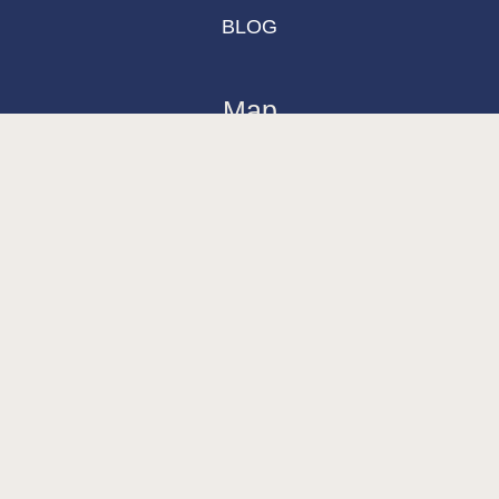
BLOG
Map
Base & Top coat-mia
Color Base-mia
Special Liquids-mia
Color Gel Polish-mia
Mia Bella
Mia Bella
build and designed by
MoreVision
. all rights reserved
© 2024
.
Search