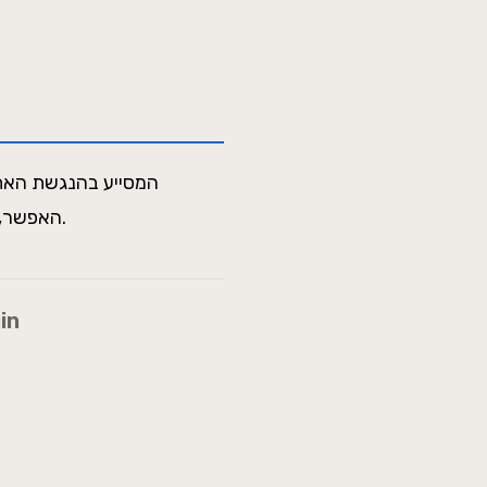
האפשר, בדרישות תקנות שוויון זכויות לאנשים עם מוגבלות (התאמות נגישות לשירות), התשע"ג 2013.
in