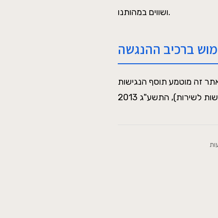
ושווים במהותנו.
מוש ברכיב ההנגשה
 מוטמע תוסף הנגישות MoreVision המסייע בהנגשת האתר לבעלי מוגבלויות. אתר האינטרנט עומד, ככל