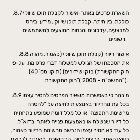
.8.7 השארת פרטים באתר ואישור לקבלת תוכן שיווקי
כוללת, בין היתר, קבלת תוכן שיווקי, מידע ביחס
למבצעים, עדכונים והנחות המוצעים למשתמשים
רשומים.
.8.8 אישור דיוור (קבלת תוכן שיווקי (כאמור, מהווה
את הסכמתו של הגולש למשלוח דברי פרסומת על-פי
חוק התקשורת) בזק ושידורים) (תיקון מס’ 40)
התשס”ח – 2008 )”חוק התקשורת”).
.8.9 מובהר כי באפשרות משאיר הפרטים להסיר עצמו
בכל עת מהדיוור באמצעות לחיצה על “להסרה
מרשימת התפוצה” או כל מלל דומה שמופיע בתחתית
כל דיוור שנשלח או באמצעות פנייה לאתר בדוא”ל.
כל עוד לא הסיר עצמו הנרשם מרשימת הדיוור כאמור,
רשאי האתר, בכפוף לחוק התקשורת, להעביר לנרשם