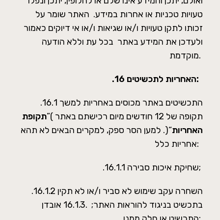
ואולם, יתכן והמידע אינו שלם או לחלופין, יתכן ונפלו
טעויות טכניות או אחרות במידע. האתר שומר על
זכותו לתקן טעויות ו/או שגיאות ו/או אי דיוקים כאמור
ולעדכן את המידע באתר בכל עת וללא הודעה
מוקדמת.
האחריות לתכשיטים:
.16
.16.1 התכשיטים באתר מכוסים באחריות למשך
תקופה של 12 חודשים מיום רכישתם באתר )”
תקופת
האחריות
“(. למען הסר ספק, למקרים הבאים לא תהא
אחריות כלל:
.16.1.1 שחיקת איכות סבירה;
.16.1.2 השחרה עקב שימוש לא סביר ו/או לא תקין
בתכשיט בניגוד להוראות האתר; .16.1.3 אובדן
התכשיט או חלק ממנו;