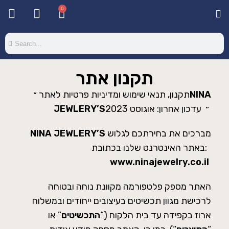
0
Base & T
Color 
Special 
Color Gel
Mi
Mi
תקנון אתר
NINA
תקנון, תנאי שימוש ומדיניות פרטיות לאתר ״
עדכון אחרון: אוגוסט 2023
״
JEWLERY’S
מברכים את בחירתכם לגלוש
NINA JEWLERY’S
באתר האינטרנט שלנו בכתובת:
www.ninajewelry.co.il
האתר מספק פלטפורמה מקוונת נוחה ובטוחה
לרכישת מגוון תכשיטים בעיצובים ייחודים ובמשלוח
ארוז בקפידה עד בית הלקוח (“
התכשיטים
” או