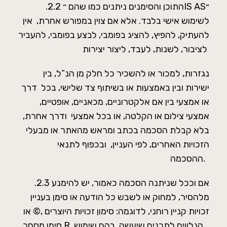
.2.2 התוכן והסימנים ניתנים כמו שהם ״IS AS״
לשימוש אישי בלבד. אלא אם צוין במפורש אחרת, אין
להעתיק, להפיץ, להציג בפומבי, לבצע בפומבי, להעביר
לציבור, לשנות, לעבד, ליצור יצירות
נגזרות, למכור או להשכיר כל חלק מן הנ”ל, בין
ישירות ובין באמצעות או בשיתוף צד שלישי, בכל דרך
או אמצעי בין אם אלקטרוניים, מכאניים, אופטיים,
אמצעי צילום או הקלטה, או בכל אמצעי ודרך אחרת,
בלא קבלת הסכמה בכתב ומראש מהאתר או מבעלי
הזכויות האחרים, לפי העניין, ובכפוף לתנאי
ההסכמה.
.2.3 אם וככל שניתנה הסכמה כאמור, יש להימנע
מלהסיר, למחוק או לשבש כל הודעה או סימן בעניין
זכויות קניין רוחני, לדוגמה: סימון זכויות היוצרים ,© או
סימן מסחר R, הנלווים לתכנים שיעשה בהם שימוש.