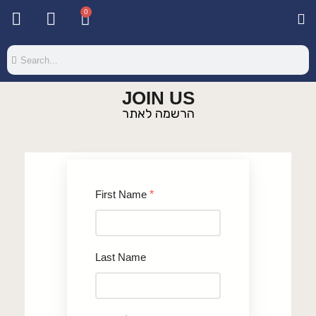
0
Base & T
Color 
Special 
Color Gel
Mi
Mi
JOIN US
הרשמה לאתר
First Name
*
Last Name